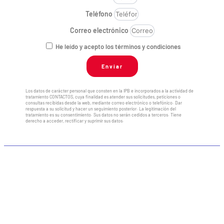
Teléfono
Correo electrónico
He leído y acepto los términos y condiciones
Enviar
Los datos de carácter personal que consten en la IPB e incorporados a la actividad de
tratamiento CONTACTOS, cuya finalidad es atender sus solicitudes, peticiones o
consultas recibidas desde la web, mediante correo electrónico o telefónico. Dar
respuesta a su solicitud y hacer un seguimiento posterior. La legitimación del
tratamiento es su consentimiento. Sus datos no serán cedidos a terceros. Tiene
derecho a acceder, rectificar y suprimir sus datos.