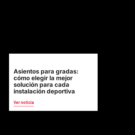
Asientos para gradas:
cómo elegir la mejor
solución para cada
instalación deportiva
Ver noticia