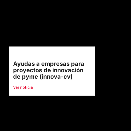
Ayudas a empresas para
proyectos de innovación
de pyme (innova-cv)
Ver noticia