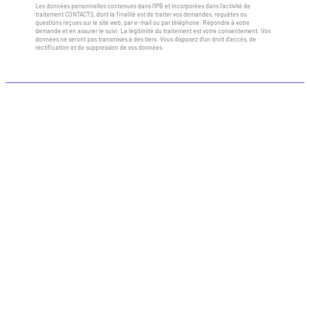
Les données personnelles contenues dans l’IPB et incorporées dans l’activité de
traitement CONTACTS, dont la finalité est de traiter vos demandes, requêtes ou
questions reçues sur le site web, par e-mail ou par téléphone. Répondre à votre
demande et en assurer le suivi. La légitimité du traitement est votre consentement. Vos
données ne seront pas transmises à des tiers. Vous disposez d’un droit d’accès, de
rectification et de suppression de vos données.