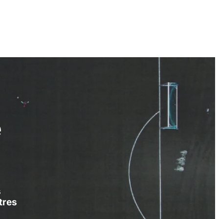
e
s
tres