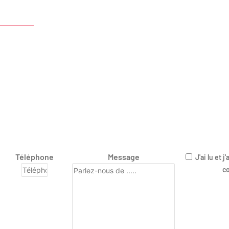
e
Téléphone
Message
J'ai lu et 
co