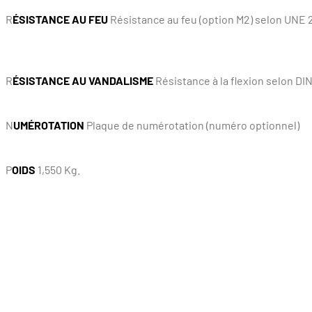
R
ÉSISTANCE AU FEU
Résistance au feu (option M2) selon UNE 
R
ÉSISTANCE AU VANDALISME
Résistance à la flexion selon D
N
UMÉROTATION
Plaque de numérotation (numéro optionnel)
P
OIDS
1,550 Kg.