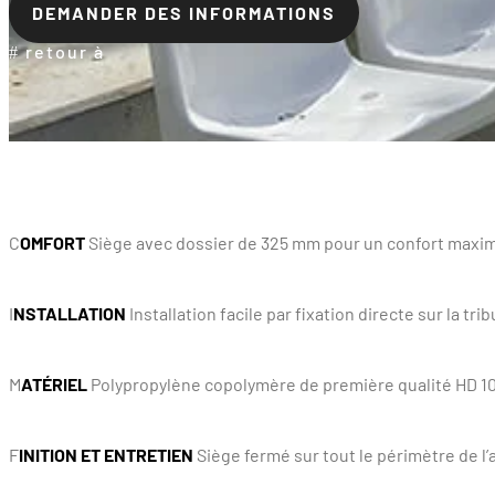
DEMANDER DES INFORMATIONS
retour à
C
OMFORT
Siège avec dossier de 325 mm pour un confort maxim
I
NSTALLATION
Installation facile par fixation directe sur la tri
M
ATÉRIEL
Polypropylène copolymère de première qualité HD 100
F
INITION ET ENTRETIEN
Siège fermé sur tout le périmètre de l’a